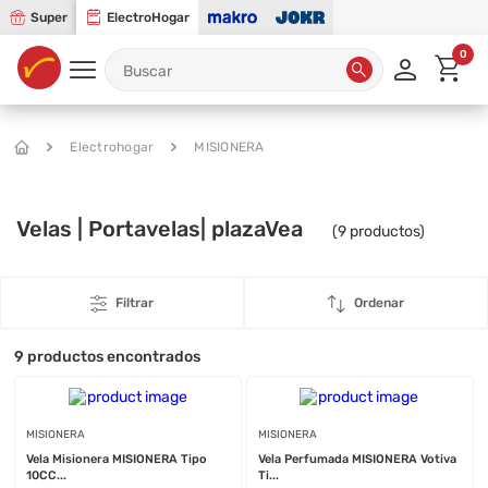
Super
ElectroHogar
0
Electrohogar
MISIONERA
Velas | Portavelas| plazaVea
(
9
productos)
Filtrar
Ordenar
9
productos encontrados
MISIONERA
MISIONERA
Vela Misionera MISIONERA Tipo
Vela Perfumada MISIONERA Votiva
10CC...
Ti...