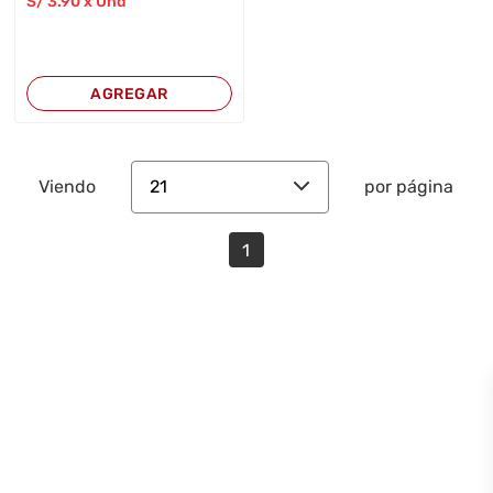
S/
3
.90
x Und
AGREGAR
21
Viendo
por página
1