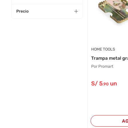
Precio
HOME TOOLS
Trampa metal gr
Por Promart
S/
5
un
.90
A