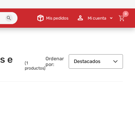
0
Mis pedidos
Mi cuenta
s e
Ordenar
Destacados
(
1
por:
productos)