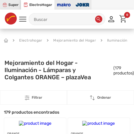
Super
ElectroHogar
0
Electrohogar
Mejoramiento del Hogar
Iluminación
Mejoramiento del Hogar -
(
179
Iluminación - Lámparas y
productos)
Colgantes ORANGE – plazaVea
Filtrar
Ordenar
179
productos encontrados
ORANGE
ORANGE