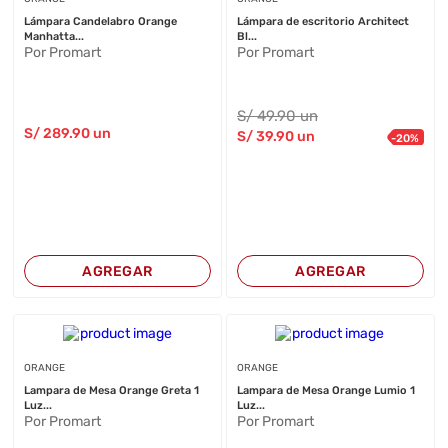
Lámpara Candelabro Orange
Lámpara de escritorio Architect
Manhatta...
Bl...
Por Promart
Por Promart
S/
49
.90
un
S/
289
.90
un
S/
39
.90
un
-
20
%
AGREGAR
AGREGAR
ORANGE
ORANGE
Lampara de Mesa Orange Greta 1
Lampara de Mesa Orange Lumio 1
Luz...
Luz...
Por Promart
Por Promart