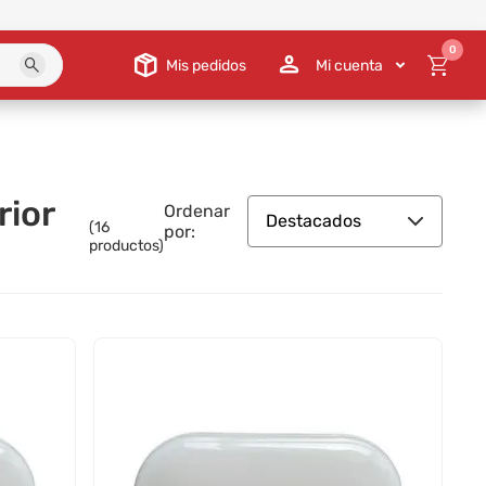
0
Mis pedidos
Mi cuenta
rior
Ordenar
Destacados
(
16
por:
productos)