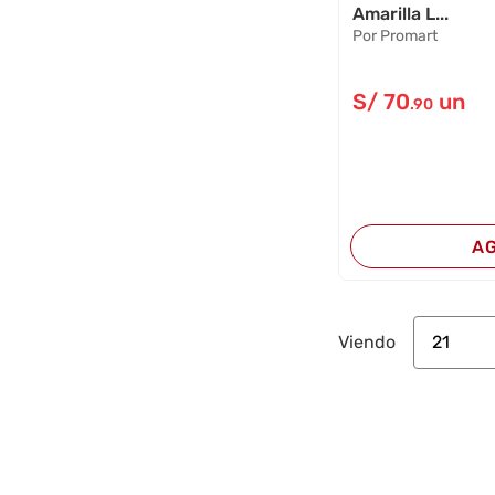
Amarilla L...
Por Promart
S/
70
un
.90
A
21
Viendo