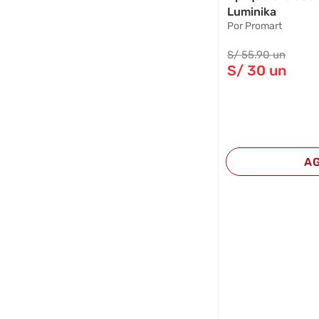
Luminika
Por Promart
S/
55
.90
un
S/
30
un
A