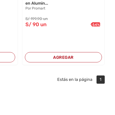
en Alumin...
Por Promart
S/
199
.90
un
S/
90
un
-
54
%
AGREGAR
Estás en la página
1