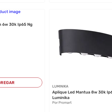
in 6w 30k Ip65 Ng
GREGAR
LUMINIKA
Aplique Led Mantua 8w 30k Ip
Luminika
Por Promart