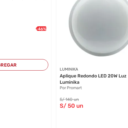
-
46
%
GREGAR
LUMINIKA
Aplique Redondo LED 20W Luz 
Luminika
Por Promart
S/
140
un
S/
50
un