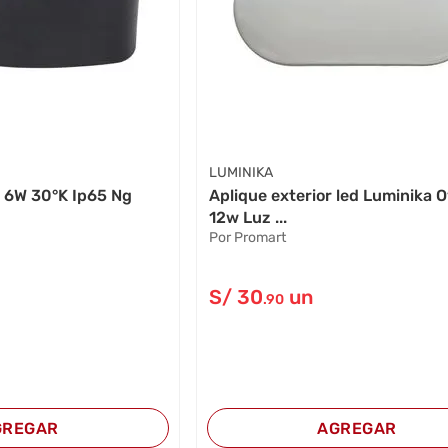
LUMINIKA
n 6W 30°K Ip65 Ng
Aplique exterior led Luminika 
12w Luz ...
Por Promart
S/
30
un
.90
GREGAR
AGREGAR