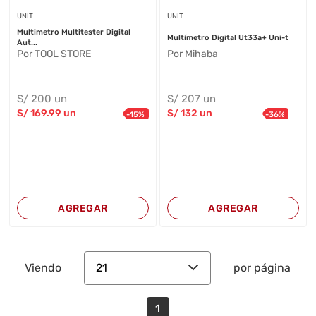
UNIT
UNIT
Multimetro Multitester Digital
Multímetro Digital Ut33a+ Uni-t
Aut...
Por TOOL STORE
Por Mihaba
S/
200
un
S/
207
un
S/
169
.99
un
S/
132
un
-
15
%
-
36
%
AGREGAR
AGREGAR
21
Viendo
por página
1