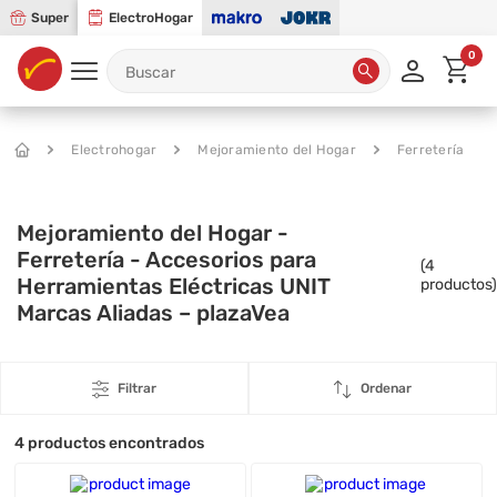
Super
ElectroHogar
0
Electrohogar
Mejoramiento del Hogar
Ferretería
Mejoramiento del Hogar -
Ferretería - Accesorios para
(
4
Herramientas Eléctricas UNIT
productos)
Marcas Aliadas – plazaVea
Filtrar
Ordenar
4
productos encontrados