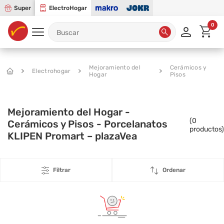
Super
ElectroHogar
0
Mejoramiento del
Cerámicos y
Electrohogar
Hogar
Pisos
Mejoramiento del Hogar -
(
0
Cerámicos y Pisos - Porcelanatos
productos)
KLIPEN Promart – plazaVea
Filtrar
Ordenar