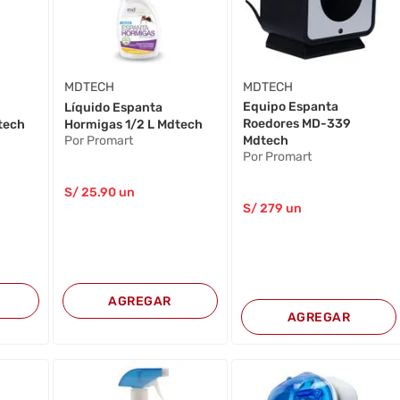
MDTECH
MDTECH
Equipo Espanta
Líquido Espanta
Roedores MD-339
tech
Hormigas 1/2 L Mdtech
Por Promart
Mdtech
Por Promart
S/
25
.90
un
S/
279
un
AGREGAR
AGREGAR