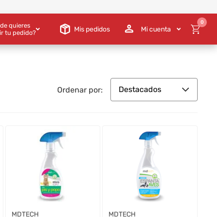
0
de quieres
Mis pedidos
Mi cuenta
ir tu pedido?
Destacados
Ordenar por:
MDTECH
MDTECH