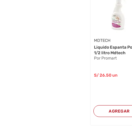
MDTECH
Liquido Espanta Pol
1/2 litro Mdtech
Por Promart
S/
26
.50
un
AGREGAR