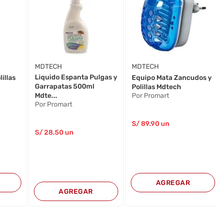
MDTECH
MDTECH
Liquido Espanta Pulgas y
illas
Equipo Mata Zancudos y
Garrapatas 500ml
Polillas Mdtech
Mdte...
Por Promart
Por Promart
S/
89
.90
un
S/
28
.50
un
AGREGAR
AGREGAR