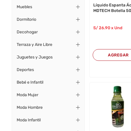
Líquido Espanta Á
Muebles
MDTECH Botella 5
Dormitorio
S/
26
.90
x Und
Decohogar
Terraza y Aire Libre
AGREGAR
Juguetes y Juegos
Deportes
Bebé e Infantil
Moda Mujer
Moda Hombre
Moda Infantil