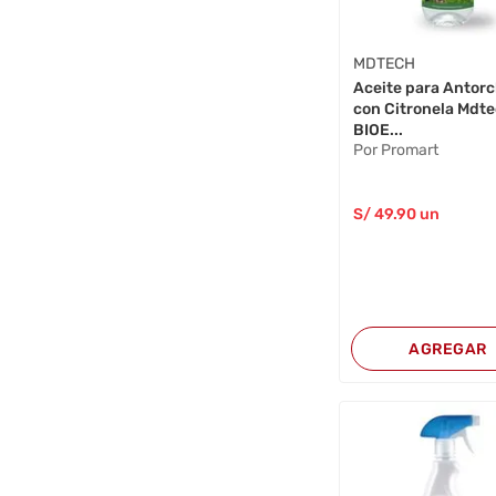
MDTECH
Aceite para Antor
con Citronela Mdt
BIOE...
Por Promart
S/
49
.90
un
AGREGAR