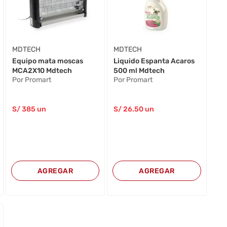
MDTECH
MDTECH
Equipo mata moscas
Liquido Espanta Acaros
MCA2X10 Mdtech
500 ml Mdtech
Por Promart
Por Promart
S/
385
un
S/
26
.50
un
AGREGAR
AGREGAR