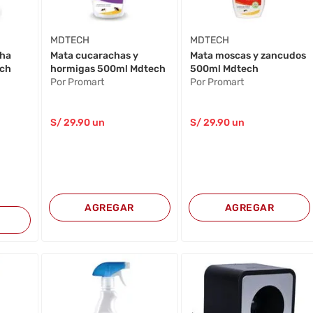
MDTECH
MDTECH
cha
Mata cucarachas y
Mata moscas y zancudos
ech
hormigas 500ml Mdtech
500ml Mdtech
Por Promart
Por Promart
S/
29
.90
un
S/
29
.90
un
AGREGAR
AGREGAR