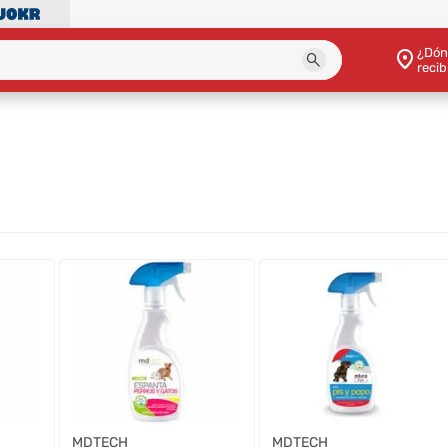
¿Dón
recib
MDTECH
MDTECH