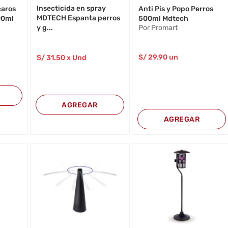
Insecticida en spray
caros
Anti Pis y Popo Perros
MDTECH Espanta perros
00ml
500ml Mdtech
y g...
Por Promart
S/
29
.90
un
S/
31
.50
x Und
AGREGAR
AGREGAR