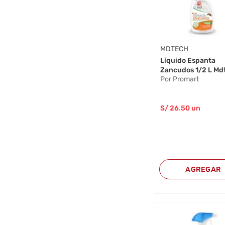
MDTECH
Líquido Espanta
Zancudos 1/2 L Md
Por Promart
S/
26
.50
un
AGREGAR