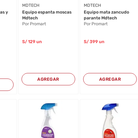
MDTECH
MDTECH
as y
Equipo espanta moscas
Equipo mata zancudo
Mdtech
parante Mdtech
Por Promart
Por Promart
S/
129
un
S/
399
un
AGREGAR
AGREGAR