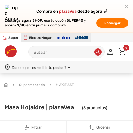
Compra en
Compra en
plazaVea
plazaVea
desde agora 🛒
desde agora 🛒
Descarga
Descarga
agora SHOP
agora SHOP
, usa tu cupón
, usa tu cupón
SUPER40
SUPER40
y
y
Descargar
Descargar
ahorra
ahorra
S/40
S/40
en tu primera compra✨
en tu primera compra✨
Super
ElectroHogar
0
Donde quieres recibir tu pedido?
Supermercado
MAXIPAST
Masa Hojaldre | plazaVea
(
5
productos)
Filtrar
Ordenar