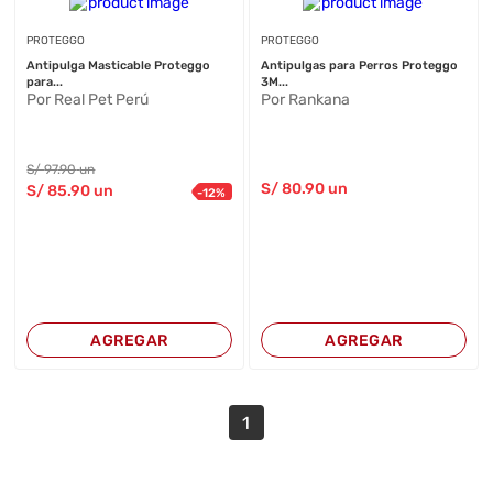
PROTEGGO
PROTEGGO
Antipulga Masticable Proteggo
Antipulgas para Perros Proteggo
para...
3M...
Por Real Pet Perú
Por Rankana
S/
97
.90
un
S/
80
.90
un
S/
85
.90
un
-
12
%
AGREGAR
AGREGAR
1