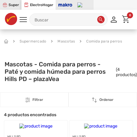
Super
ElectroHogar
0
Supermercado
Mascotas
Comida para perros
Mascotas - Comida para perros -
(
4
Paté y comida húmeda para perros
productos)
Hills PD – plazaVea
Filtrar
Ordenar
4
productos encontrados
HILLS PD
HILLS PD