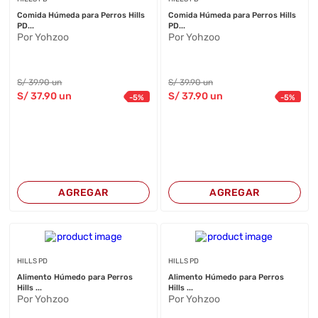
Comida Húmeda para Perros Hills
Comida Húmeda para Perros Hills
PD...
PD...
Por Yohzoo
Por Yohzoo
S/
39
.90
un
S/
39
.90
un
S/
37
.90
un
S/
37
.90
un
-
5
%
-
5
%
AGREGAR
AGREGAR
HILLS PD
HILLS PD
Alimento Húmedo para Perros
Alimento Húmedo para Perros
Hills ...
Hills ...
Por Yohzoo
Por Yohzoo