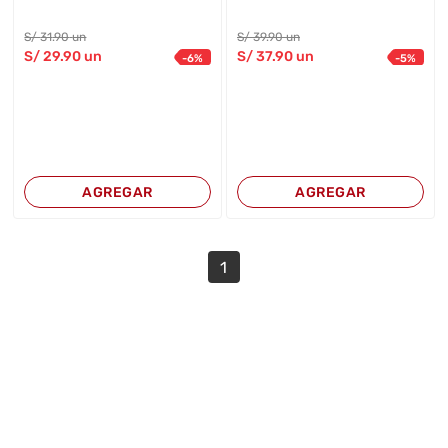
S/
31
.90
un
S/
39
.90
un
S/
29
.90
un
S/
37
.90
un
-
6
%
-
5
%
AGREGAR
AGREGAR
1