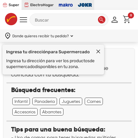
Super
ElectroHogar
0
Donde quieres recibir tu pedido?
Ingresa tu dirección
para Supermercado
¡Lo sentimos!
Ingresa tu dirección para ver los productos
de
supermercado
disponibles en tu zona.
No encontramos ningún resultado que
coincida con tu búsqueda:
Búsqueda frecuentes:
Infantil
Panadería
Juguetes
Carnes
Accesorios
Abarrotes
Tips para una buena búsqueda:
- Uso de comas para tener búsquedas múltiples.