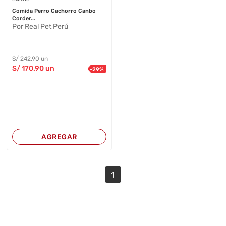
Comida Perro Cachorro Canbo
Corder...
Por Real Pet Perú
S/
242
.90
un
S/
170
.90
un
-
29
%
AGREGAR
1