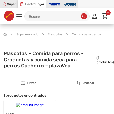
Super
ElectroHogar
0
Supermercado
Mascotas
Comida para perros
Mascotas - Comida para perros -
(
1
Croquetas y comida seca para
productos)
perros Cachorro – plazaVea
Filtrar
Ordenar
1
productos encontrados
CANBO