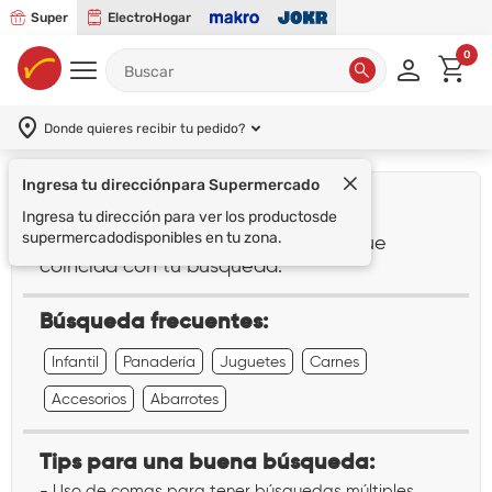
Super
ElectroHogar
0
Donde quieres recibir tu pedido?
Ingresa tu dirección
para Supermercado
¡Lo sentimos!
Ingresa tu dirección para ver los productos
de
supermercado
disponibles en tu zona.
No encontramos ningún resultado que
coincida con tu búsqueda:
""
Búsqueda frecuentes:
Infantil
Panadería
Juguetes
Carnes
Accesorios
Abarrotes
Tips para una buena búsqueda:
- Uso de comas para tener búsquedas múltiples.