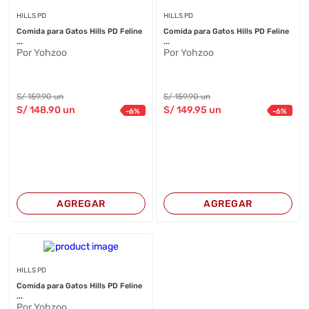
HILLS PD
HILLS PD
Comida para Gatos Hills PD Feline
Comida para Gatos Hills PD Feline
...
...
Por Yohzoo
Por Yohzoo
S/
159
.90
un
S/
159
.90
un
S/
148
.90
un
S/
149
.95
un
-
6
%
-
6
%
AGREGAR
AGREGAR
HILLS PD
Comida para Gatos Hills PD Feline
...
Por Yohzoo