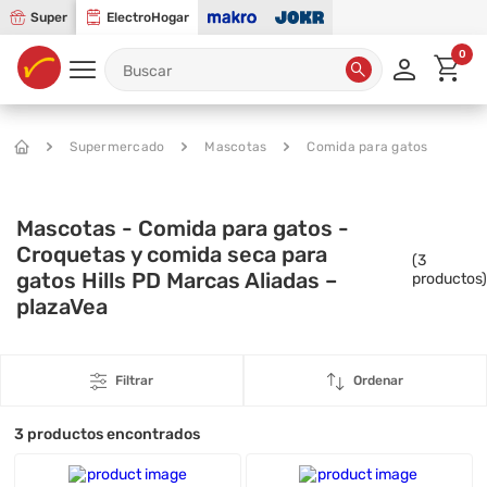
Super
ElectroHogar
0
Supermercado
Mascotas
Comida para gatos
Mascotas - Comida para gatos -
Croquetas y comida seca para
(
3
gatos Hills PD Marcas Aliadas –
productos)
plazaVea
Filtrar
Ordenar
3
productos encontrados