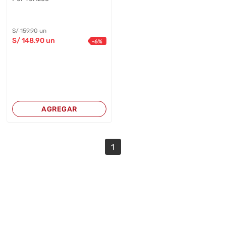
S/
159
.90
un
S/
148
.90
un
-
6
%
AGREGAR
1