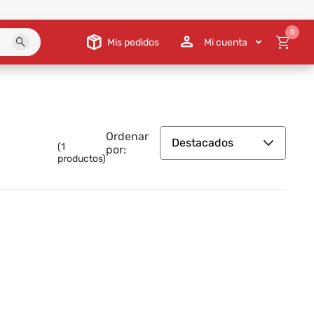
0
Mis pedidos
Mi cuenta
Ordenar
Destacados
(
1
por:
productos)