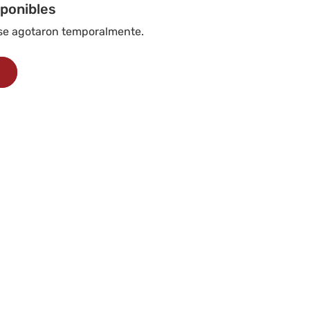
iponibles
 se agotaron temporalmente.
s