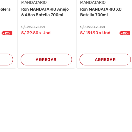
MANDATARIO
MANDATARIO
olera
Ron MANDATARIO Añejo
Ron MANDATARIO XO
6 Años Botella 700ml
Botella 700ml
S/
39
.90
x Und
S/
179
.90
x Und
S/
39
.80
x Und
S/
151
.90
x Und
-
12
%
-
15
%
AGREGAR
AGREGAR