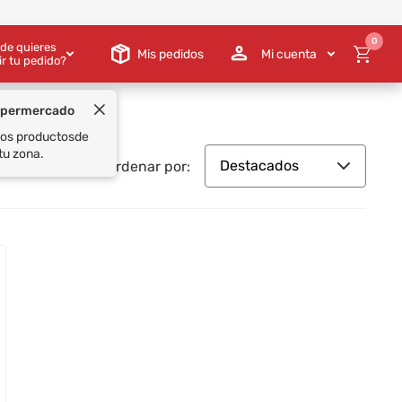
0
de quieres
Mis pedidos
Mi cuenta
ir tu pedido?
upermercado
 los productos
de
tu zona.
Destacados
Ordenar por: