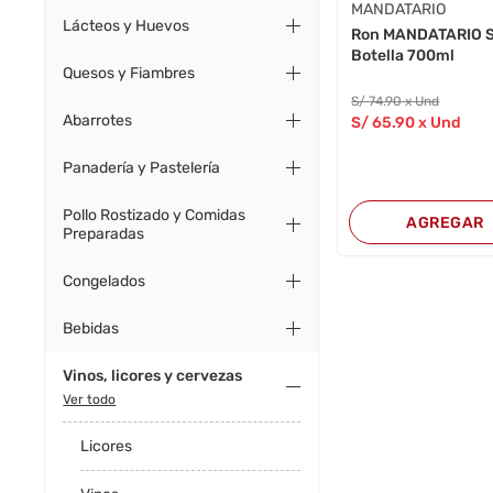
MANDATARIO
Lácteos y Huevos
Ron MANDATARIO S
Botella 700ml
Quesos y Fiambres
S/
74
.90
x Und
Abarrotes
S/
65
.90
x Und
Panadería y Pastelería
Pollo Rostizado y Comidas
AGREGAR
Preparadas
Congelados
Bebidas
Vinos, licores y cervezas
Ver todo
Licores