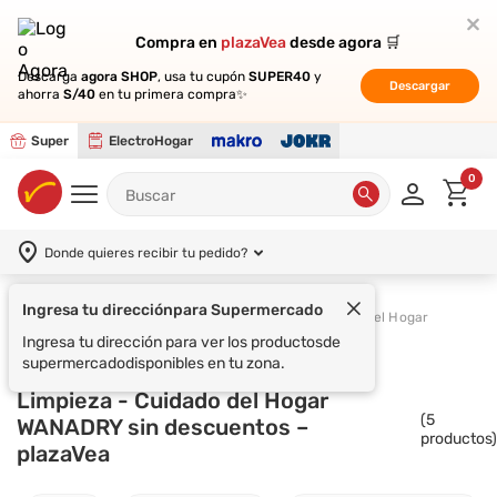
Compra en
Compra en
plazaVea
plazaVea
desde agora 🛒
desde agora 🛒
Descarga
Descarga
agora SHOP
agora SHOP
, usa tu cupón
, usa tu cupón
SUPER40
SUPER40
y
y
Descargar
Descargar
ahorra
ahorra
S/40
S/40
en tu primera compra✨
en tu primera compra✨
Super
ElectroHogar
0
Donde quieres recibir tu pedido?
Ingresa tu dirección
para Supermercado
Supermercado
Limpieza
Cuidado del Hogar
Ingresa tu dirección para ver los productos
de
supermercado
disponibles en tu zona.
Limpieza - Cuidado del Hogar
(
5
WANADRY sin descuentos –
productos)
plazaVea