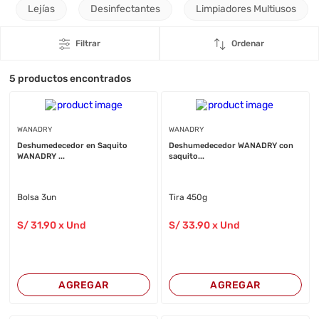
Lejías
Desinfectantes
Limpiadores Multiusos
Filtrar
Ordenar
5
productos encontrados
WANADRY
WANADRY
Deshumedecedor en Saquito
Deshumedecedor WANADRY con
WANADRY ...
saquito...
Bolsa 3un
Tira 450g
S/
31
.90
x Und
S/
33
.90
x Und
AGREGAR
AGREGAR