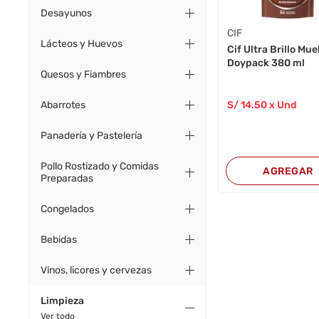
Desayunos
CIF
Lácteos y Huevos
Cif Ultra Brillo Mu
Doypack 380 ml
Quesos y Fiambres
Abarrotes
S/
14
.50
x Und
Panadería y Pastelería
Pollo Rostizado y Comidas
AGREGAR
Preparadas
Congelados
Bebidas
Vinos, licores y cervezas
Limpieza
Ver todo