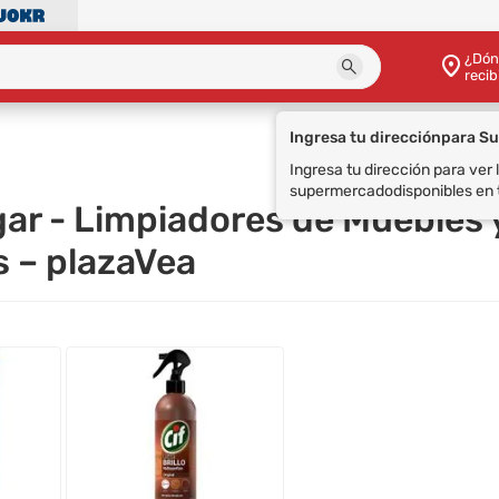
¿Dón
recib
Ingresa tu dirección
para S
Ingresa tu dirección para ver
supermercado
disponibles en 
gar - Limpiadores de Muebles 
s – plazaVea