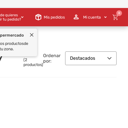
0
de quieres
Mis pedidos
Mi cuenta
ir tu pedido?
upermercado
 los productos
de
tu zona.
y
Ordenar
Destacados
(
2
por:
productos)