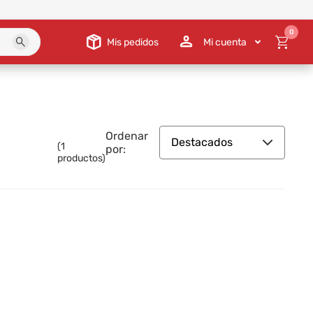
0
Mis pedidos
Mi cuenta
Ordenar
Destacados
(
1
por:
productos)