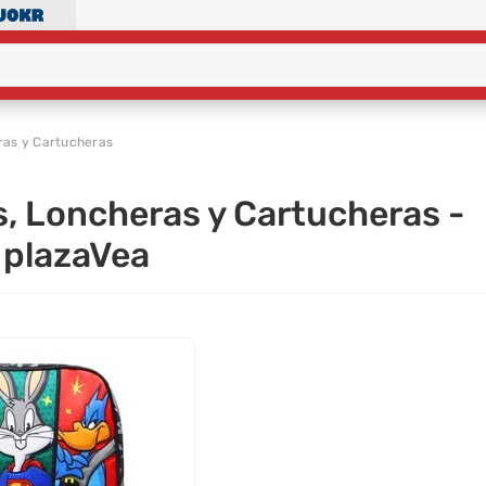
ras y Cartucheras
as, Loncheras y Cartucheras -
 plazaVea