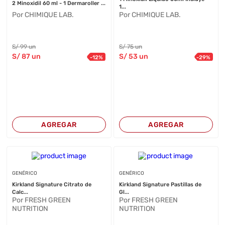
2 Minoxidil 60 ml - 1 Dermaroller ...
1...
Por CHIMIQUE LAB.
Por CHIMIQUE LAB.
S/
99
un
S/
75
un
S/
87
un
S/
53
un
-
12
%
-
29
%
AGREGAR
AGREGAR
GENÉRICO
GENÉRICO
Kirkland Signature Citrato de
Kirkland Signature Pastillas de
Calc...
Gl...
Por FRESH GREEN
Por FRESH GREEN
NUTRITION
NUTRITION