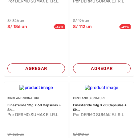
Por DERMO SUMAK E.I.R.L
Por DERMO SUMAK E.I.R.L
S/
326
un
S/
196
un
S/
186
un
S/
112
un
-
42
%
-
42
%
AGREGAR
AGREGAR
KIRKLAND SIGNATURE
KIRKLAND SIGNATURE
Finasteride 1Mg X 60 Capsulas +
Finasteride 1Mg X 60 Capsulas +
Sh...
Sh...
Por DERMO SUMAK E.I.R.L
Por DERMO SUMAK E.I.R.L
S/
326
un
S/
210
un