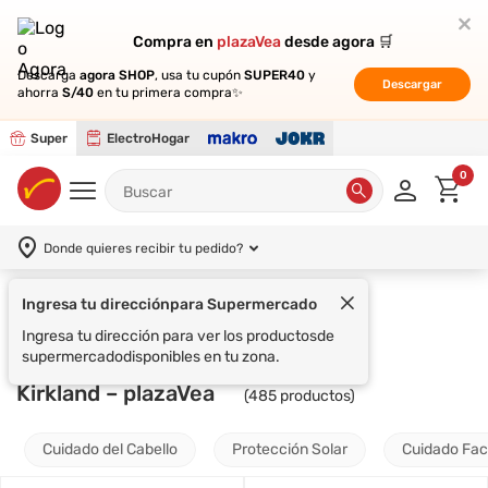
Compra en
Compra en
plazaVea
plazaVea
desde agora 🛒
desde agora 🛒
Descarga
Descarga
agora SHOP
agora SHOP
, usa tu cupón
, usa tu cupón
SUPER40
SUPER40
y
y
Descargar
Descargar
ahorra
ahorra
S/40
S/40
en tu primera compra✨
en tu primera compra✨
Super
ElectroHogar
0
Donde quieres recibir tu pedido?
Supermercado
Kirkland – plazaVea
(
485
productos)
Cuidado del Cabello
Protección Solar
Cuidado Fac