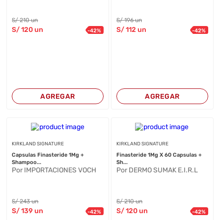
S/
210
un
S/
196
un
S/
120
un
S/
112
un
-
42
%
-
42
%
AGREGAR
AGREGAR
KIRKLAND SIGNATURE
KIRKLAND SIGNATURE
Capsulas Finasteride 1Mg +
Finasteride 1Mg X 60 Capsulas +
Shampoo...
Sh...
Por IMPORTACIONES VOCH
Por DERMO SUMAK E.I.R.L
S/
243
un
S/
210
un
S/
139
un
S/
120
un
-
42
%
-
42
%