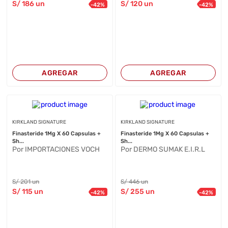
S/
186
un
S/
120
un
-
42
%
-
42
%
AGREGAR
AGREGAR
KIRKLAND SIGNATURE
KIRKLAND SIGNATURE
Finasteride 1Mg X 60 Capsulas +
Finasteride 1Mg X 60 Capsulas +
Sh...
Sh...
Por IMPORTACIONES VOCH
Por DERMO SUMAK E.I.R.L
S/
201
un
S/
446
un
S/
115
un
S/
255
un
-
42
%
-
42
%