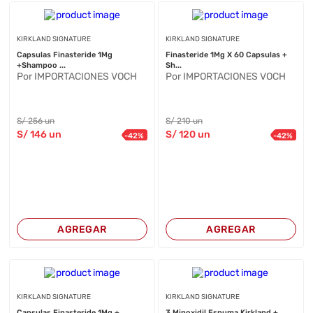
KIRKLAND SIGNATURE
KIRKLAND SIGNATURE
Capsulas Finasteride 1Mg
Finasteride 1Mg X 60 Capsulas +
+Shampoo ...
Sh...
Por IMPORTACIONES VOCH
Por IMPORTACIONES VOCH
S/
256
un
S/
210
un
S/
146
un
S/
120
un
-
42
%
-
42
%
AGREGAR
AGREGAR
KIRKLAND SIGNATURE
KIRKLAND SIGNATURE
Capsulas Finasteride 1Mg +
3 Minoxidil Espuma Kirkland +