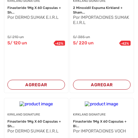
KIRKLAND SIGNATURE
KIRKLAND SIGNATURE
Finasteride 1Mg X 60 Capsulas +
2 Minoxidil Espuma Kirkland +
Sh...
Sham...
Por DERMO SUMAK E.I.R.L
Por IMPORTACIONES SUMAK
E.I.R.L
S/
210
un
S/
385
un
S/
120
un
S/
220
un
-
42
%
-
42
%
AGREGAR
AGREGAR
KIRKLAND SIGNATURE
KIRKLAND SIGNATURE
Finasteride 1Mg X 60 Capsulas +
Finasteride 1Mg X 60 Capsulas +
Sh...
Bi...
Por DERMO SUMAK E.I.R.L
Por IMPORTACIONES VOCH