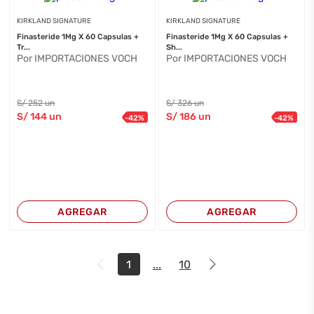
KIRKLAND SIGNATURE
KIRKLAND SIGNATURE
Finasteride 1Mg X 60 Capsulas +
Finasteride 1Mg X 60 Capsulas +
Tr...
Sh...
Por IMPORTACIONES VOCH
Por IMPORTACIONES VOCH
S/
252
un
S/
326
un
S/
144
un
S/
186
un
-
42
%
-
42
%
AGREGAR
AGREGAR
1
...
10