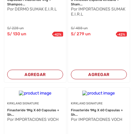
Shampoo...
Sham...
Por DERMO SUMAK E.I.R.L
Por IMPORTACIONES SUMAK
E.I.R.L
S/
228
un
S/
488
un
S/
130
un
S/
279
un
-
42
%
-
42
%
AGREGAR
AGREGAR
KIRKLAND SIGNATURE
KIRKLAND SIGNATURE
Finasteride 1Mg X 60 Capsulas +
Finasteride 1Mg X 60 Capsulas +
Sh...
Sh...
Por IMPORTACIONES VOCH
Por IMPORTACIONES VOCH