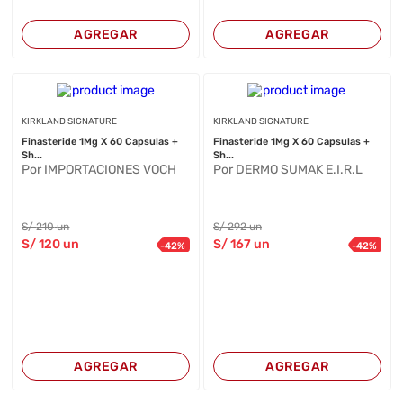
AGREGAR
AGREGAR
KIRKLAND SIGNATURE
KIRKLAND SIGNATURE
Finasteride 1Mg X 60 Capsulas +
Finasteride 1Mg X 60 Capsulas +
Sh...
Sh...
Por IMPORTACIONES VOCH
Por DERMO SUMAK E.I.R.L
S/
210
un
S/
292
un
S/
120
un
S/
167
un
-
42
%
-
42
%
AGREGAR
AGREGAR