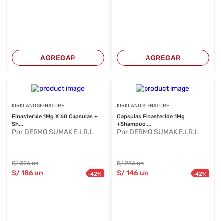
AGREGAR
AGREGAR
KIRKLAND SIGNATURE
KIRKLAND SIGNATURE
Finasteride 1Mg X 60 Capsulas +
Capsulas Finasteride 1Mg
Sh...
+Shampoo ...
Por DERMO SUMAK E.I.R.L
Por DERMO SUMAK E.I.R.L
S/
326
un
S/
256
un
S/
186
un
S/
146
un
-
42
%
-
42
%