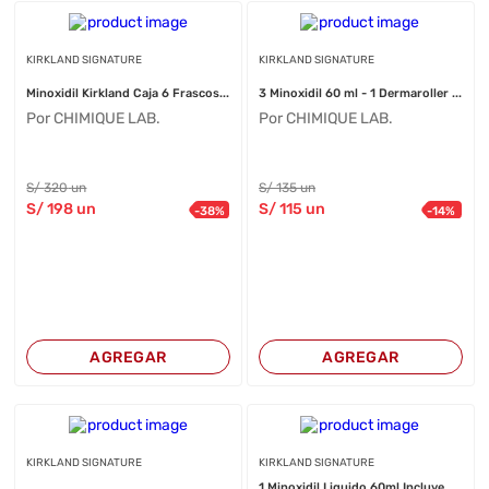
KIRKLAND SIGNATURE
KIRKLAND SIGNATURE
Minoxidil Kirkland Caja 6 Frascos...
3 Minoxidil 60 ml - 1 Dermaroller ...
Por CHIMIQUE LAB.
Por CHIMIQUE LAB.
S/
320
un
S/
135
un
S/
198
un
S/
115
un
-
38
%
-
14
%
AGREGAR
AGREGAR
KIRKLAND SIGNATURE
KIRKLAND SIGNATURE
1 Minoxidil Liquido 60ml Incluye