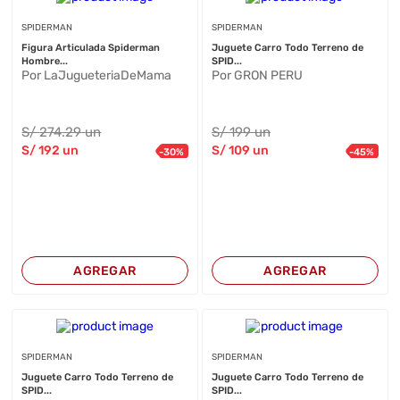
SPIDERMAN
SPIDERMAN
Figura Articulada Spiderman
Juguete Carro Todo Terreno de
Hombre...
SPID...
Por LaJugueteriaDeMama
Por GRON PERU
S/
274
.29
un
S/
199
un
S/
192
un
S/
109
un
-
30
%
-
45
%
AGREGAR
AGREGAR
SPIDERMAN
SPIDERMAN
Juguete Carro Todo Terreno de
Juguete Carro Todo Terreno de
SPID...
SPID...