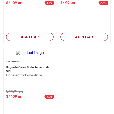
S/
109
un
S/
99
un
-
45
%
-
50
%
AGREGAR
AGREGAR
SPIDERMAN
Juguete Carro Todo Terreno de
SPID...
Por electrodomesticos
S/
199
un
S/
109
un
-
45
%