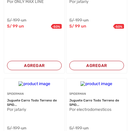
Por ONLY MAX LINE
Por jatariy
S/
199
un
S/
199
un
S/
99
un
S/
99
un
-
50
%
-
50
%
AGREGAR
AGREGAR
SPIDERMAN
SPIDERMAN
Juguete Carro Todo Terreno de
Juguete Carro Todo Terreno de
SPID...
SPID...
Por jatariy
Por electrodomesticos
S/
199
un
S/
199
un