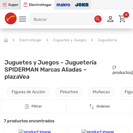
Super
ElectroHogar
0
Electrohogar
Juguetes y Juegos
Juguetería
Juguetes y Juegos - Juguetería
(
7
SPIDERMAN Marcas Aliadas –
productos)
plazaVea
Figuras de Acción
Peluches
Muñecas
Figu
Filtrar
Ordenar
7
productos encontrados