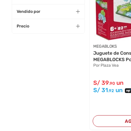
Vendido por
Precio
MEGABLOKS
Juguete de Cons
MEGABLOCKS Po
Por Plaza Vea
S/
39
un
.90
S/
31
un
.92
A