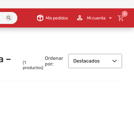
0
Mis pedidos
Mi cuenta
a –
Ordenar
Destacados
(
1
por:
productos)