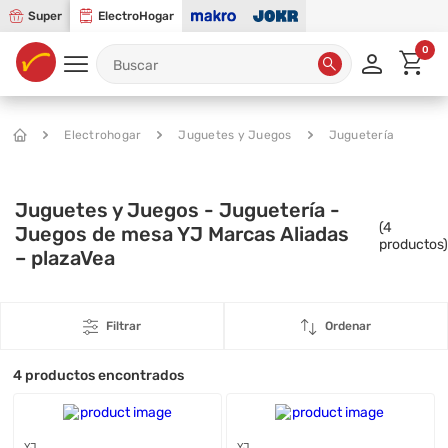
Super
ElectroHogar
0
Electrohogar
Juguetes y Juegos
Juguetería
Juguetes y Juegos - Juguetería -
(
4
Juegos de mesa YJ Marcas Aliadas
productos)
– plazaVea
Filtrar
Ordenar
4
productos encontrados
YJ
YJ