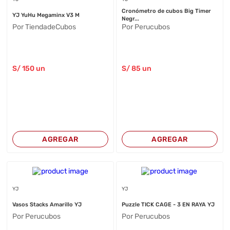
Cronómetro de cubos Big Timer
YJ YuHu Megaminx V3 M
Negr...
Por TiendadeCubos
Por Perucubos
S/
150
un
S/
85
un
AGREGAR
AGREGAR
YJ
YJ
Vasos Stacks Amarillo YJ
Puzzle TICK CAGE - 3 EN RAYA YJ
Por Perucubos
Por Perucubos