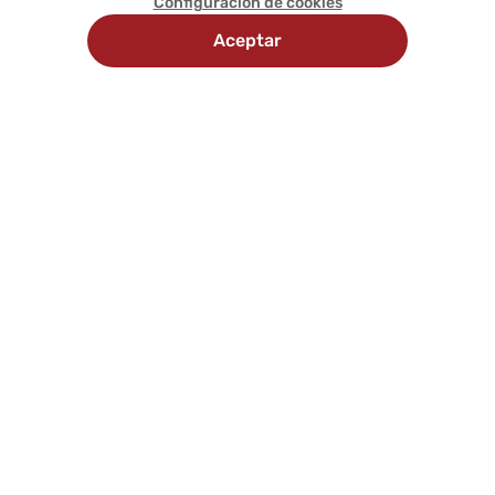
Configuración de cookies
Aceptar
Recojo
Delivery
Métodos
en
programado
de
tienda
pago
Comunícate con nosotros
Síguenos en:
Nosotros