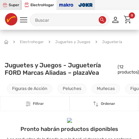
Super
ElectroHogar
0
Electrohogar
Juguetes y Juegos
Juguetería
Juguetes y Juegos - Juguetería
(
12
FORD Marcas Aliadas – plazaVea
productos)
Figuras de Acción
Peluches
Muñecas
Figu
Filtrar
Ordenar
Pronto habrán productos diponibles