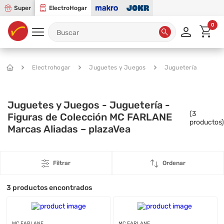
Super
ElectroHogar
0
Electrohogar
Juguetes y Juegos
Juguetería
Juguetes y Juegos - Juguetería -
(
3
Figuras de Colección MC FARLANE
productos)
Marcas Aliadas – plazaVea
Filtrar
Ordenar
3
productos encontrados
MC FARLANE
MC FARLANE