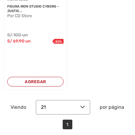
FIGURA IRON STUDIO CYBORG -
JUSTIC...
Por CD Store
S/
100
un
S/
69
.90
un
-
30
%
AGREGAR
21
Viendo
por página
1