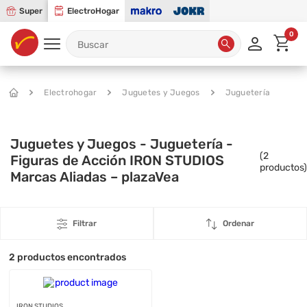
Super
ElectroHogar
0
Electrohogar
Juguetes y Juegos
Juguetería
Juguetes y Juegos - Juguetería -
(
2
Figuras de Acción IRON STUDIOS
productos)
Marcas Aliadas – plazaVea
Filtrar
Ordenar
2
productos encontrados
IRON STUDIOS