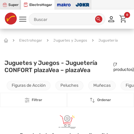
Super
ElectroHogar
0
Electrohogar
Juguetes y Juegos
Juguetería
Juguetes y Juegos - Juguetería
(
7
CONFORT plazaVea – plazaVea
productos)
Figuras de Acción
Peluches
Muñecas
Figu
Filtrar
Ordenar