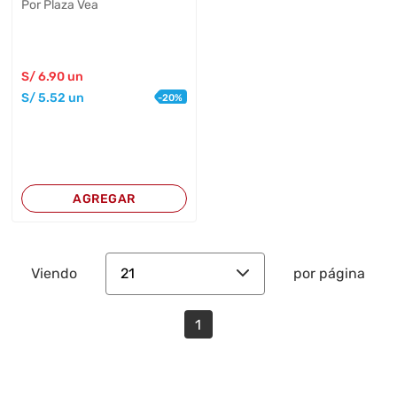
Por Plaza Vea
S/
6
.90
un
S/
5
.52
un
-
20
%
AGREGAR
21
Viendo
por página
1