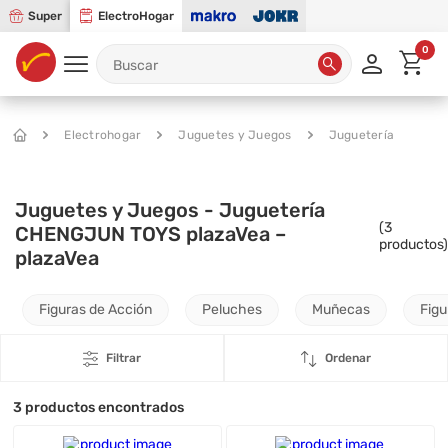
Super
ElectroHogar
0
Electrohogar
Juguetes y Juegos
Juguetería
Juguetes y Juegos - Juguetería
(
3
CHENGJUN TOYS plazaVea –
productos)
plazaVea
Figuras de Acción
Peluches
Muñecas
Figu
Filtrar
Ordenar
3
productos encontrados