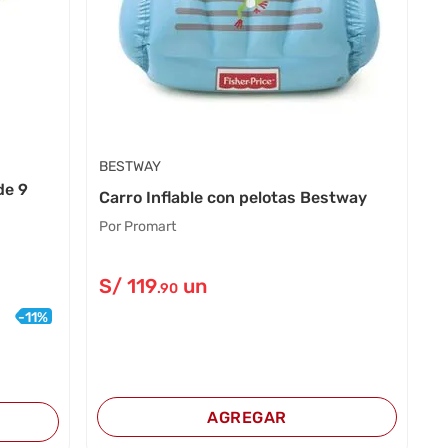
BESTWAY
de 9
Carro Inflable con pelotas Bestway
Por Promart
S/
119
un
.90
-
11
%
AGREGAR