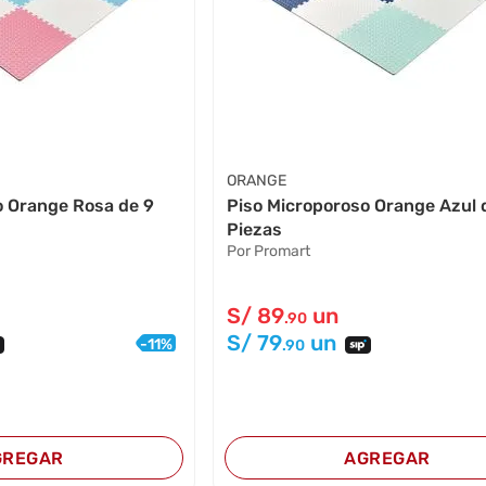
ORANGE
o Orange Rosa de 9
Piso Microporoso Orange Azul 
Piezas
Por Promart
S/
89
un
.90
S/
79
un
-
11
%
.90
GREGAR
AGREGAR