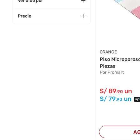
Vendido por
Precio
ORANGE
Piso Microporos
Piezas
Por Promart
S/
89
un
.90
S/
79
un
.90
A