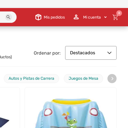
0
Mis pedidos
Mi cuenta
Destacados
Ordenar por:
uctos)
›
Autos y Pistas de Carrera
Juegos de Mesa
Rompec