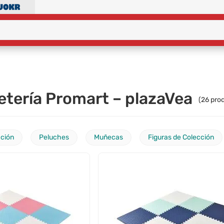
tería Promart – plazaVea
(
26
prod
cción
Peluches
Muñecas
Figuras de Colección