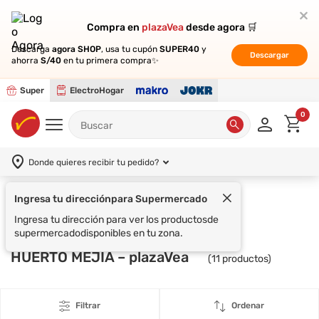
Compra en
Compra en
plazaVea
plazaVea
desde agora 🛒
desde agora 🛒
Descarga
Descarga
agora SHOP
agora SHOP
, usa tu cupón
, usa tu cupón
SUPER40
SUPER40
y
y
Descargar
Descargar
ahorra
ahorra
S/40
S/40
en tu primera compra✨
en tu primera compra✨
Super
ElectroHogar
0
Donde quieres recibir tu pedido?
Ingresa tu dirección
para Supermercado
Supermercado
HUERTO MEJÍA
Ingresa tu dirección para ver los productos
de
supermercado
disponibles en tu zona.
HUERTO MEJÍA – plazaVea
(
11
productos)
Filtrar
Ordenar