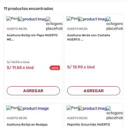
11
productos encontrados
HUERTO MEJÍA
HUERTO MEJÍA
Aceituna Botija sin Pepa HUERTO
Aceituna Verde con Castaña
ME...
HUERTO ...
S/
14
.90
x Und
S/
13
.90
x Und
S/
11
.50
x Und
-
22
%
AGREGAR
AGREGAR
HUERTO MEJÍA
HUERTO MEJÍA
Aceituna Botija en Rodajas
Pepinillo Encurtido HUERTO