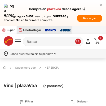
Compra en
Compra en
plazaVea
plazaVea
desde agora 🛒
desde agora 🛒
Descarga
Descarga
agora SHOP
agora SHOP
, usa tu cupón
, usa tu cupón
SUPER40
SUPER40
y
y
Descargar
Descargar
ahorra
ahorra
S/40
S/40
en tu primera compra✨
en tu primera compra✨
Super
ElectroHogar
0
Donde quieres recibir tu pedido?
Supermercado
HERENCIA
Vino | plazaVea
(
3
productos)
Filtrar
Ordenar