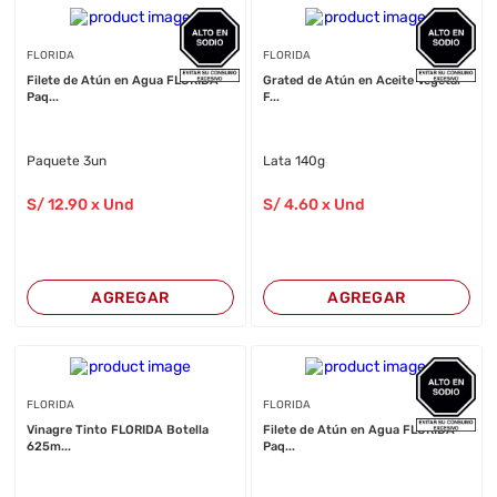
FLORIDA
FLORIDA
Filete de Atún en Agua FLORIDA
Grated de Atún en Aceite Vegetal
Paq...
F...
Paquete 3un
Lata 140g
S/
12
.90
x Und
S/
4
.60
x Und
AGREGAR
AGREGAR
FLORIDA
FLORIDA
Vinagre Tinto FLORIDA Botella
Filete de Atún en Agua FLORIDA
625m...
Paq...