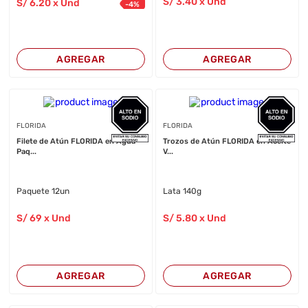
S/
3
.40
x Und
S/
6
.20
x Und
-
4
%
AGREGAR
AGREGAR
FLORIDA
FLORIDA
Filete de Atún FLORIDA en Agua
Trozos de Atún FLORIDA en Aceite
Paq...
V...
Paquete 12un
Lata 140g
S/
69
x Und
S/
5
.80
x Und
AGREGAR
AGREGAR