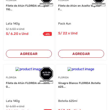
FLORIDA
FLORIDA
Filete de Atún FLORIDA en Agua
Filete de Atún en Aceite Vegetal
110...
F...
Lata 140g
Pack 4un
S/
6
.50
x Und
S/
22
x Und
S/
6
.20
x Und
-
4
%
AGREGAR
AGREGAR
FLORIDA
FLORIDA
Filete de Atún FLORIDA en Aceite
Vinagre Blanco FLORIDA Botella
G...
625...
Lata 140g
Botella 625ml
S/
6
.50
x Und