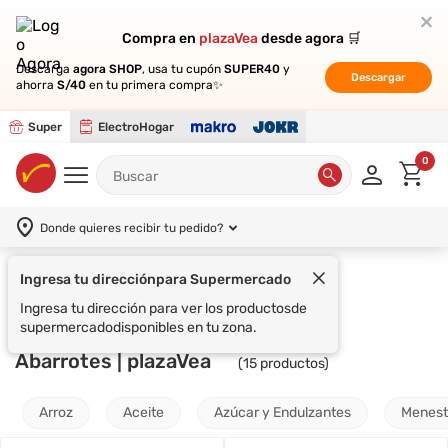
Compra en
Compra en
plazaVea
plazaVea
desde agora 🛒
desde agora 🛒
Descarga
Descarga
agora SHOP
agora SHOP
, usa tu cupón
, usa tu cupón
SUPER40
SUPER40
y
y
Descargar
Descargar
ahorra
ahorra
S/40
S/40
en tu primera compra✨
en tu primera compra✨
Super
ElectroHogar
0
Donde quieres recibir tu pedido?
Ingresa tu dirección
para Supermercado
Supermercado
FLORIDA
Ingresa tu dirección para ver los productos
de
supermercado
disponibles en tu zona.
Abarrotes | plazaVea
(
15
productos)
Arroz
Aceite
Azúcar y Endulzantes
Menest