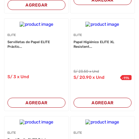
AGREGAR
AGREGAR
ELITE
ELITE
Servilletas de Papel ELITE
Papel Higiénico ELITE XL
Práctic...
Resistent...
S/
23
.50
x Und
S/
3
x Und
S/
20
.90
x Und
-
11
%
AGREGAR
AGREGAR
ELITE
ELITE