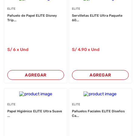
ELITE
ELITE
Pañuelo de Papel ELITE Disney
Servilletas ELITE Ultra Paquete
Trip...
60...
S/
6
x Und
S/
4
.90
x Und
AGREGAR
AGREGAR
ELITE
ELITE
Papel Higiénico ELITE Ultra Suave
Pañuelos Faciales ELITE Diseños
...
Ca...