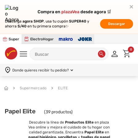
Compra en
Compra en
plazaVea
plazaVea
desde agora 🛒
desde agora 🛒
Descarga
Descarga
agora SHOP
agora SHOP
, usa tu cupón
, usa tu cupón
SUPER40
SUPER40
y
y
Descargar
Descargar
ahorra
ahorra
S/40
S/40
en tu primera compra✨
en tu primera compra✨
Super
ElectroHogar
0
Donde quieres recibir tu pedido?
Supermercado
ELITE
Papel Elite
(
39
productos)
Descubre la línea de
Productos Elite
en plaza
Vea online y mejora el cuidado de tu hogar con
calidad garantizada. Encuentra
Papel Elite
en
papel higiénico,
servilletas
y
toallas de papel