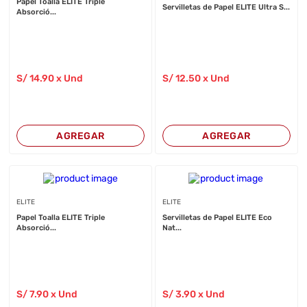
Papel Toalla ELITE Triple
Servilletas de Papel ELITE Ultra S...
Absorció...
S/
14
.90
x Und
S/
12
.50
x Und
AGREGAR
AGREGAR
ELITE
ELITE
Papel Toalla ELITE Triple
Servilletas de Papel ELITE Eco
Absorció...
Nat...
S/
7
.90
x Und
S/
3
.90
x Und