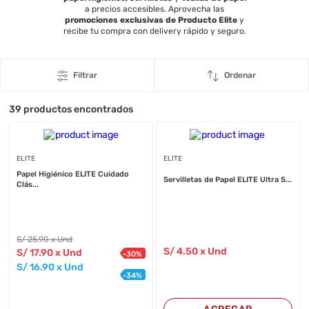
a precios accesibles. Aprovecha las
promociones exclusivas de Producto Elite
y
recibe tu compra con delivery rápido y seguro.
Filtrar
Ordenar
39
productos encontrados
ELITE
ELITE
Papel Higiénico ELITE Cuidado
Servilletas de Papel ELITE Ultra S...
Clás...
S/
25
.90
x Und
S/
4
.50
x Und
S/
17
.90
x Und
-
30
%
S/
16
.90
x Und
-
34
%