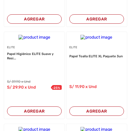
AGREGAR
AGREGAR
ELITE
ELITE
Papel Higiénico ELITE Suave y
Papel Toalla ELITE XL Paquete 3un
Resi...
S/
39
.90
x Und
S/
11
.90
x Und
S/
29
.90
x Und
-
25
%
AGREGAR
AGREGAR