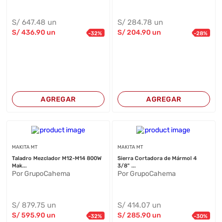
S/
647
.48
un
S/
284
.78
un
S/
436
.90
un
S/
204
.90
un
-
32
%
-
28
%
AGREGAR
AGREGAR
MAKITA MT
MAKITA MT
Taladro Mezclador M12-M14 800W
Sierra Cortadora de Mármol 4
Mak...
3/8" ...
Por GrupoCahema
Por GrupoCahema
S/
879
.75
un
S/
414
.07
un
S/
595
.90
un
S/
285
.90
un
-
32
%
-
30
%