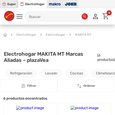
Super
ElectroHogar
0
Electrohogar
Electrohogar
MAKITA MT
Electrohogar MAKITA MT Marcas
(
6
Aliadas – plazaVea
productos)
Refrigeración
Lavado
Cocinas
Climatizaci
Filtrar
Ordenar
6
productos encontrados