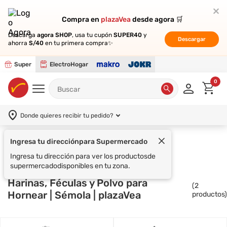
Compra en
Compra en
plazaVea
plazaVea
desde agora 🛒
desde agora 🛒
Descarga
Descarga
agora SHOP
agora SHOP
, usa tu cupón
, usa tu cupón
SUPER40
SUPER40
y
y
Descargar
Descargar
ahorra
ahorra
S/40
S/40
en tu primera compra✨
en tu primera compra✨
Super
ElectroHogar
0
Donde quieres recibir tu pedido?
Ingresa tu dirección
para Supermercado
Supermercado
DURYEA
Ingresa tu dirección para ver los productos
de
supermercado
disponibles en tu zona.
Harinas, Féculas y Polvo para
(
2
Hornear | Sémola | plazaVea
productos)