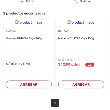
Filtrar
Ordenar
2
productos encontrados
DURYEA
DURYEA
Maicena DURYEA Caja 500g
Maicena DURYEA Caja 100g
S/
3
x Und
S/
10
.50
x Und
S/
2
.90
x Und
-
3
%
AGREGAR
AGREGAR
1