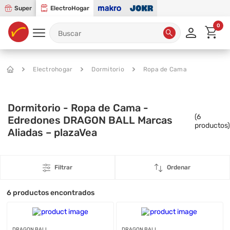
Super
ElectroHogar
0
Electrohogar
Dormitorio
Ropa de Cama
Dormitorio - Ropa de Cama -
(
6
Edredones DRAGON BALL Marcas
productos)
Aliadas – plazaVea
Filtrar
Ordenar
6
productos encontrados
DRAGON BALL
DRAGON BALL