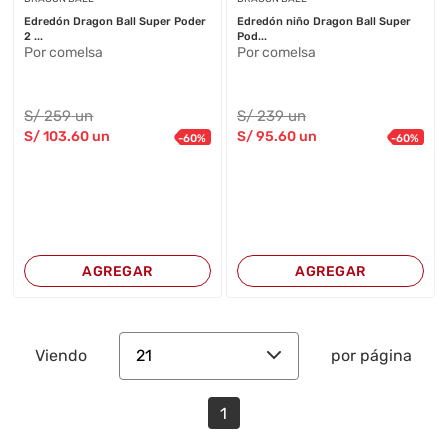
Edredón Dragon Ball Super Poder
Edredón niño Dragon Ball Super
2 ...
Pod...
Por comelsa
Por comelsa
S/
259
un
S/
239
un
S/
103
.60
un
S/
95
.60
un
-
60
%
-
60
%
AGREGAR
AGREGAR
21
Viendo
por página
1