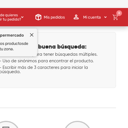
0
de quieres
Mis pedidos
Mi cuenta
ir tu pedido?
upermercado
 los productos
de
Tips para una buena búsqueda:
tu zona.
- Uso de comas para tener búsquedas múltiples.
- Uso de sinónimos para encontrar el producto.
- Escribir más de 3 caracteres para iniciar la
búsqueda.