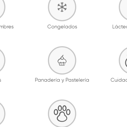
ambres
Congelados
Lácte
s
Panadería y Pastelería
Cuida