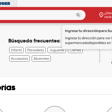
¿Dón
recib
Ingresa tu dirección
para S
Ingresa tu dirección para ver
Búsqueda frecuentes:
supermercado
disponibles en 
Infantil
Panadería
Juguetes
Carnes
Accesorios
Abarrotes
rías