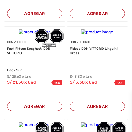
AGREGAR
AGREGAR
DON VITTORIO
DON VITTORIO
Pack Fideos Spaghetti DON
Fideos DON VITTORIO Linguini
VITTORIO...
Gross...
Pack 2un
S/
25
.60
x Und
S/
3
.80
x Und
S/
21
.50
x Und
S/
3
.30
x Und
-
16
%
-
13
%
AGREGAR
AGREGAR