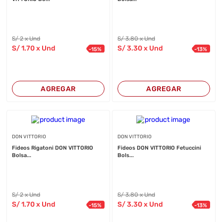
S/
2
x Und
S/
3
.80
x Und
S/
1
.70
x Und
S/
3
.30
x Und
-
15
%
-
13
%
AGREGAR
AGREGAR
DON VITTORIO
DON VITTORIO
Fideos Rigatoni DON VITTORIO
Fideos DON VITTORIO Fetuccini
Bolsa...
Bols...
S/
2
x Und
S/
3
.80
x Und
S/
1
.70
x Und
S/
3
.30
x Und
-
15
%
-
13
%