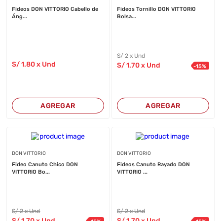
Fideos DON VITTORIO Cabello de
Fideos Tornillo DON VITTORIO
Áng...
Bolsa...
S/
2
x Und
S/
1
.80
x Und
S/
1
.70
x Und
-
15
%
AGREGAR
AGREGAR
DON VITTORIO
DON VITTORIO
Fideo Canuto Chico DON
Fideos Canuto Rayado DON
VITTORIO Bo...
VITTORIO ...
S/
2
x Und
S/
2
x Und
S/
1
.70
x Und
S/
1
.70
x Und