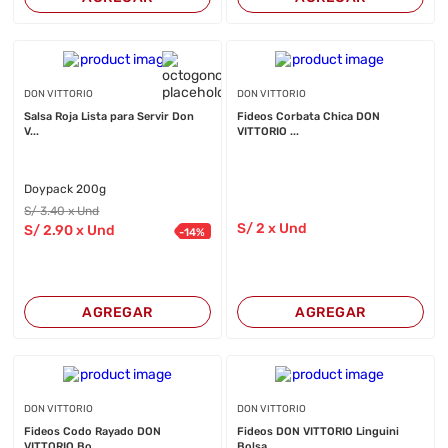
DON VITTORIO
DON VITTORIO
Salsa Roja Lista para Servir Don
Fideos Corbata Chica DON
V...
VITTORIO ...
Doypack 200g
S/
3
.40
x Und
S/
2
x Und
S/
2
.90
x Und
-
14
%
AGREGAR
AGREGAR
DON VITTORIO
DON VITTORIO
Fideos Codo Rayado DON
Fideos DON VITTORIO Linguini
VITTORIO Bo...
Bolsa...