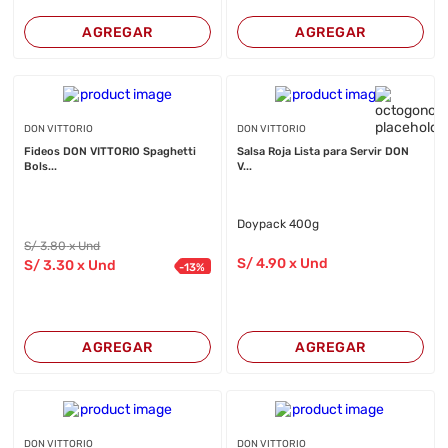
AGREGAR
AGREGAR
DON VITTORIO
DON VITTORIO
Fideos DON VITTORIO Spaghetti
Salsa Roja Lista para Servir DON
Bols...
V...
Doypack 400g
S/
3
.80
x Und
S/
4
.90
x Und
S/
3
.30
x Und
-
13
%
AGREGAR
AGREGAR
DON VITTORIO
DON VITTORIO