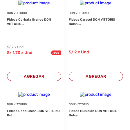
DON VITTORIO
DON VITTORIO
Fideos Corbata Grande DON
Fideos Caracol DON VITTORIO
VITTORIO...
Bolsa ...
S/
2
x Und
S/
2
x Und
S/
1
.70
x Und
-
15
%
AGREGAR
AGREGAR
DON VITTORIO
DON VITTORIO
Fideos Codo Chico DON VITTORIO
Fideos Munición DON VITTORIO
Bol...
Bolsa...