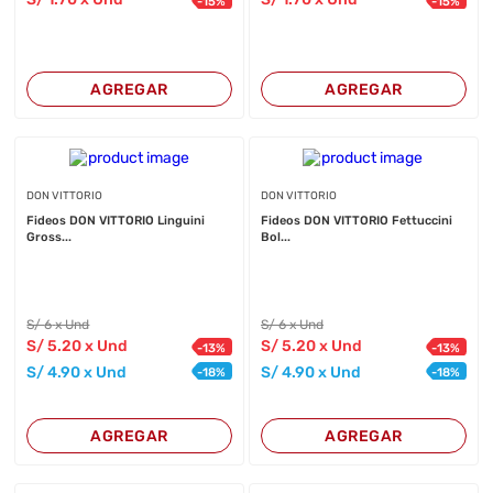
-
15
%
-
15
%
AGREGAR
AGREGAR
DON VITTORIO
DON VITTORIO
Fideos DON VITTORIO Linguini
Fideos DON VITTORIO Fettuccini
Gross...
Bol...
S/
6
x Und
S/
6
x Und
S/
5
.20
x Und
S/
5
.20
x Und
-
13
%
-
13
%
S/
4
.90
x Und
S/
4
.90
x Und
-
18
%
-
18
%
AGREGAR
AGREGAR