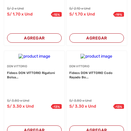
S/
2
x Und
S/
2
.10
x Und
S/
1
.70
x Und
S/
1
.70
x Und
-
15
%
-
19
%
AGREGAR
AGREGAR
DON VITTORIO
DON VITTORIO
Fideos DON VITTORIO Rigatoni
Fideos DON VITTORIO Codo
Bolsa...
Rayado Bo...
S/
3
.80
x Und
S/
3
.80
x Und
S/
3
.30
x Und
S/
3
.30
x Und
-
13
%
-
13
%
AGREGAR
AGREGAR