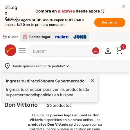
Compra en
Compra en
plazaVea
plazaVea
desde agora 🛒
desde agora 🛒
Descarga
Descarga
agora SHOP
agora SHOP
, usa tu cupón
, usa tu cupón
SUPER40
SUPER40
y
y
Descargar
Descargar
ahorra
ahorra
S/40
S/40
en tu primera compra✨
en tu primera compra✨
Super
ElectroHogar
0
Donde quieres recibir tu pedido?
Ingresa tu dirección
para Supermercado
Supermercado
DON VITTORIO
Ingresa tu dirección para ver los productos
de
supermercado
disponibles en tu zona.
Don Vittorio
(
26
productos)
Disfruta los
precios bajos en pastas Don
Vittorio
disponibles en plazaVea online. Los
productos Don Vittorio
se distinguen por su
calidad superior y sabor auténtico en cada