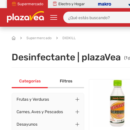
Supermercado
Electro y Hogar
Supermercado
DIOXILL
Desinfectante | plazaVea
(
1
p
Categorías
Filtros
Frutas y Verduras
Carnes, Aves y Pescados
Desayunos