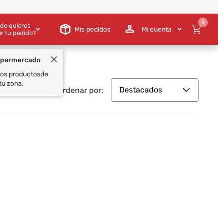
0
de quieres
Mis pedidos
Mi cuenta
ir tu pedido?
upermercado
 los productos
de
tu zona.
Destacados
Ordenar por: