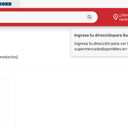
¿Dón
recib
Ingresa tu dirección
para S
Ingresa tu dirección para ver
supermercado
disponibles en 
roductos)