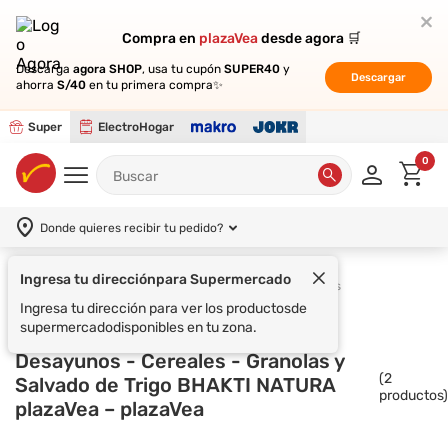
Compra en
Compra en
plazaVea
plazaVea
desde agora 🛒
desde agora 🛒
Descarga
Descarga
agora SHOP
agora SHOP
, usa tu cupón
, usa tu cupón
SUPER40
SUPER40
y
y
Descargar
Descargar
ahorra
ahorra
S/40
S/40
en tu primera compra✨
en tu primera compra✨
Super
ElectroHogar
0
Donde quieres recibir tu pedido?
Ingresa tu dirección
para Supermercado
Supermercado
Desayunos
Cereales
Ingresa tu dirección para ver los productos
de
supermercado
disponibles en tu zona.
Desayunos - Cereales - Granolas y
(
2
Salvado de Trigo BHAKTI NATURA
productos)
plazaVea – plazaVea