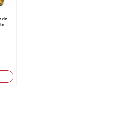
o de
ete