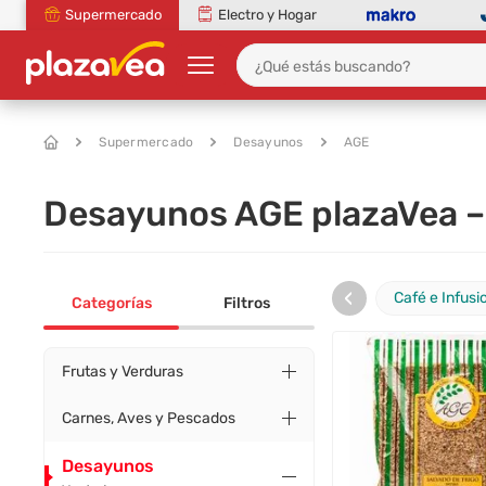
Supermercado
Electro y Hogar
Supermercado
Desayunos
AGE
Desayunos AGE plazaVea –
‹
Café e Infusi
Categorías
Filtros
Frutas y Verduras
Carnes, Aves y Pescados
Desayunos