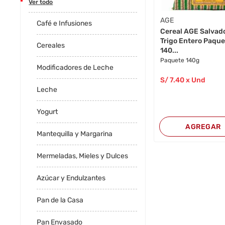
Ver todo
AGE
Café e Infusiones
Cereal AGE Salvad
Trigo Entero Paqu
Cereales
140...
Paquete 140g
Modificadores de Leche
S/
7
.40
x Und
Leche
Yogurt
AGREGAR
Mantequilla y Margarina
Mermeladas, Mieles y Dulces
Azúcar y Endulzantes
Pan de la Casa
Pan Envasado