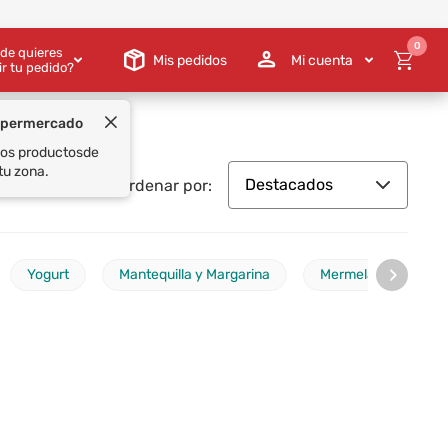
0
de quieres
Mis pedidos
Mi cuenta
ir tu pedido?
Destacados
Ordenar por:
›
Yogurt
Mantequilla y Margarina
Mermeladas, Mieles