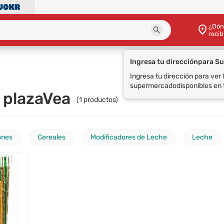
¿Dón
recib
 plazaVea
(
1
productos)
ones
Cereales
Modificadores de Leche
Leche