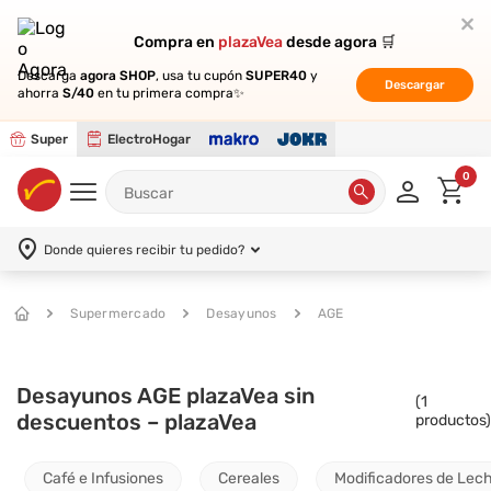
Compra en
Compra en
plazaVea
plazaVea
desde agora 🛒
desde agora 🛒
Descarga
Descarga
agora SHOP
agora SHOP
, usa tu cupón
, usa tu cupón
SUPER40
SUPER40
y
y
Descargar
Descargar
ahorra
ahorra
S/40
S/40
en tu primera compra✨
en tu primera compra✨
Super
ElectroHogar
0
Donde quieres recibir tu pedido?
Supermercado
Desayunos
AGE
Desayunos AGE plazaVea sin
(
1
descuentos – plazaVea
productos)
Café e Infusiones
Cereales
Modificadores de Lec