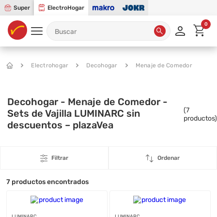
Super
ElectroHogar
0
Electrohogar
Decohogar
Menaje de Comedor
Decohogar - Menaje de Comedor -
(
7
Sets de Vajilla LUMINARC sin
productos)
descuentos – plazaVea
Filtrar
Ordenar
7
productos encontrados
LUMINARC
LUMINARC