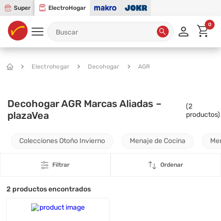
Super
ElectroHogar
0
Electrohogar
Decohogar
AGR
Decohogar AGR Marcas Aliadas –
(
2
plazaVea
productos)
Colecciones Otoño Invierno
Menaje de Cocina
Me
Filtrar
Ordenar
2
productos encontrados