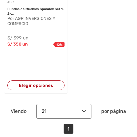
AGR
Fundas de Muebles Spandex Set 1-
2-...
Por AGR INVERSIONES Y
COMERCIO
S/
399
un
S/
350
un
-
12
%
Elegir opciones
21
Viendo
por página
1