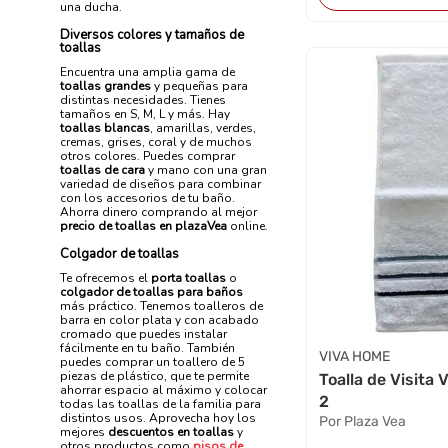
una ducha.
Diversos colores y tamaños de
toallas
Encuentra una amplia gama de
toallas grandes
y pequeñas para
distintas necesidades. Tienes
tamaños en S, M, L y más. Hay
toallas blancas
, amarillas, verdes,
cremas, grises, coral y de muchos
otros colores. Puedes comprar
toallas de cara
y mano con una gran
variedad de diseños para combinar
con los accesorios de tu baño.
Ahorra dinero comprando al mejor
precio de toallas
en plazaVea
online.
Colgador de toallas
Te ofrecemos el
porta toallas
o
colgador de toallas para baños
más práctico. Tenemos toalleros de
barra en color plata y con acabado
cromado que puedes instalar
fácilmente en tu baño. También
VIVA HOME
puedes comprar un toallero de 5
piezas de plástico, que te permite
Toalla de Visita
ahorrar espacio al máximo y colocar
2
todas las toallas de la familia para
distintos usos. Aprovecha hoy los
Por Plaza Vea
mejores
descuentos en toallas
y
otros productos como
pisos de