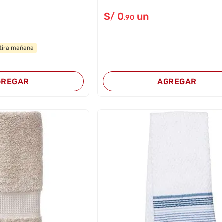
S/
0
un
.90
tira mañana
GREGAR
AGREGAR