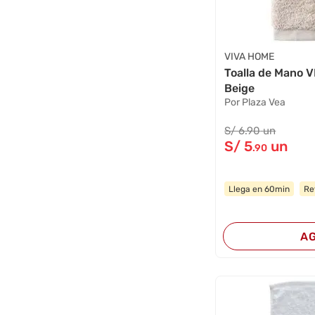
VIVA HOME
Toalla de Mano
Beige
Por Plaza Vea
S/
6
.90
un
S/
5
un
.90
Llega en 60min
Re
A