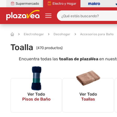
Supermercado
Electro y Hogar
Electrohogar
Decohogar
Accesorios para Baño
Toalla
(
470
productos)
Encuentra todas las
toallas de plazaVea
en nuestr
Ver Todo
Ver Todo
Pisos de Baño
Toallas