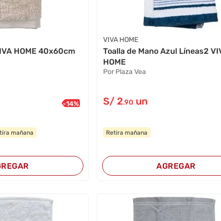
VIVA HOME
 VIVA HOME 40x60cm
Toalla de Mano Azul Líneas2 V
HOME
Por Plaza Vea
S/
2
un
.90
-
14
%
tira mañana
Retira mañana
GREGAR
AGREGAR