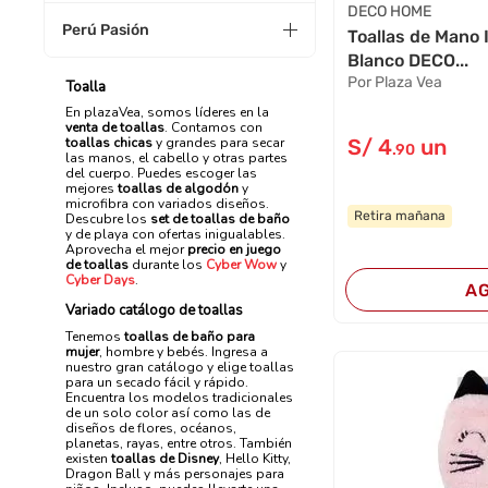
DECO HOME
Perú Pasión
Toallas de Mano I
Blanco DECO...
Por Plaza Vea
Toalla
En plazaVea, somos líderes en la
venta de toallas
. Contamos con
S/
4
un
toallas chicas
y grandes para secar
.90
las manos, el cabello y otras partes
del cuerpo. Puedes escoger las
mejores
toallas de algodón
y
microfibra con variados diseños.
Retira mañana
Descubre los
set de toallas de baño
y de playa con ofertas inigualables.
Aprovecha el mejor
precio en juego
de toallas
durante los
Cyber Wow
y
Cyber Days
.
A
Variado catálogo de toallas
Tenemos
toallas de baño para
mujer
, hombre y bebés. Ingresa a
nuestro gran catálogo y elige toallas
para un secado fácil y rápido.
Encuentra los modelos tradicionales
de un solo color así como las de
diseños de flores, océanos,
planetas, rayas, entre otros. También
existen
toallas de Disney
, Hello Kitty,
Dragon Ball y más personajes para