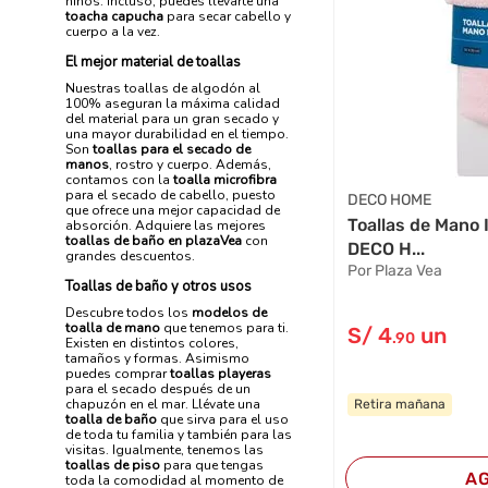
niños. Incluso, puedes llevarte una
toacha capucha
para secar cabello y
cuerpo a la vez.
El mejor material de toallas
Nuestras toallas de algodón al
100% aseguran la máxima calidad
del material para un gran secado y
una mayor durabilidad en el tiempo.
Son
toallas para el secado de
manos
, rostro y cuerpo. Además,
contamos con la
toalla microfibra
para el secado de cabello, puesto
DECO HOME
que ofrece una mejor capacidad de
Toallas de Mano I
absorción. Adquiere las mejores
toallas de baño en plazaVea
con
DECO H...
grandes descuentos.
Por Plaza Vea
Toallas de baño y otros usos
Descubre todos los
modelos de
toalla de mano
que tenemos para ti.
S/
4
un
.90
Existen en distintos colores,
tamaños y formas. Asimismo
puedes comprar
toallas playeras
para el secado después de un
chapuzón en el mar. Llévate una
Retira mañana
toalla de baño
que sirva para el uso
de toda tu familia y también para las
visitas. Igualmente, tenemos las
toallas de piso
para que tengas
A
toda la comodidad al momento de