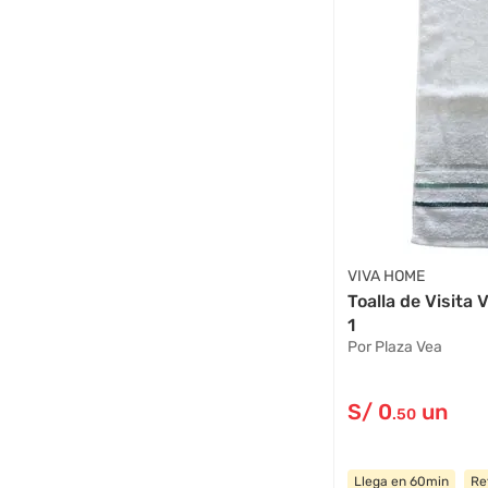
VIVA HOME
Toalla de Visita
1
Por Plaza Vea
S/
0
un
.50
Llega en 60min
Re