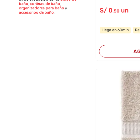
baño
,
cortinas de baño
,
organizadores para baño
y
S/
0
un
.50
accesorios de baño
.
Llega en 60min
Re
A