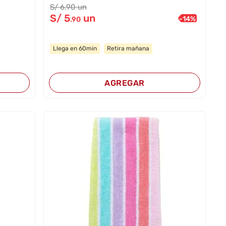
S/
6
.90
un
S/
5
un
-
14
%
.90
Llega en 60min
Retira mañana
AGREGAR