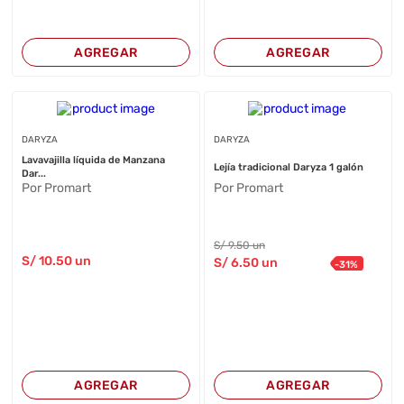
AGREGAR
AGREGAR
DARYZA
DARYZA
Lavavajilla líquida de Manzana
Lejía tradicional Daryza 1 galón
Dar...
Por Promart
Por Promart
S/
9
.50
un
S/
10
.50
un
S/
6
.50
un
-
31
%
AGREGAR
AGREGAR