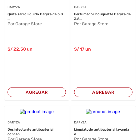
DARYZA
DARYZA
Quita sarro líquido Daryza de 3.8
Perfumador bouquette Daryza de
...
3.8...
Por Garage Store
Por Garage Store
S/
22
.50
un
S/
17
un
AGREGAR
AGREGAR
DARYZA
DARYZA
Desinfectante antibacterial
Limpiatodo antibacterial lavanda
concen...
d...
Por Garage Store
Por Garage Store