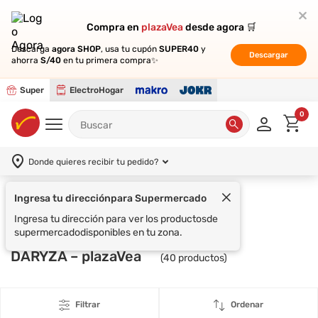
Compra en
Compra en
plazaVea
plazaVea
desde agora 🛒
desde agora 🛒
Descarga
Descarga
agora SHOP
agora SHOP
, usa tu cupón
, usa tu cupón
SUPER40
SUPER40
y
y
Descargar
Descargar
ahorra
ahorra
S/40
S/40
en tu primera compra✨
en tu primera compra✨
Super
ElectroHogar
0
Donde quieres recibir tu pedido?
Ingresa tu dirección
para Supermercado
Supermercado
DARYZA
Ingresa tu dirección para ver los productos
de
supermercado
disponibles en tu zona.
DARYZA – plazaVea
(
40
productos)
Filtrar
Ordenar