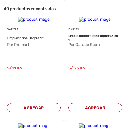
40
productos encontrados
DARYZA
DARYZA
Limpia inodoro pino líquida 3 en
Limpiavidrios Daryza 1lt
1...
Por Promart
Por Garage Store
S/
11
un
S/
35
un
AGREGAR
AGREGAR