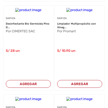
DARYZA
DARYZA
Desinfectante Bio Germicida Pino
Limpiador Multipropósito con
D...
Vinag...
Por CIMERTEC SAC
Por Promart
S/
28
un
S/
10
.90
un
AGREGAR
AGREGAR
DARYZA
DARYZA