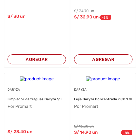
S/
34
.70
un
S/
30
un
S/
32
.90
un
-
5
%
AGREGAR
AGREGAR
DARYZA
DARYZA
Limpiador de fraguas Daryza 1gl
Lejía Daryza Concentrada 7.5% 1 Gl
Por Promart
Por Promart
S/
16
.30
un
S/
28
.40
un
S/
14
.90
un
-
8
%