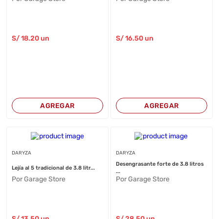
S/
18
.20
un
S/
16
.50
un
AGREGAR
AGREGAR
DARYZA
DARYZA
Desengrasante forte de 3.8 litros
Lejía al 5 tradicional de 3.8 litr...
...
Por Garage Store
Por Garage Store
S/
13
.50
un
S/
28
.50
un