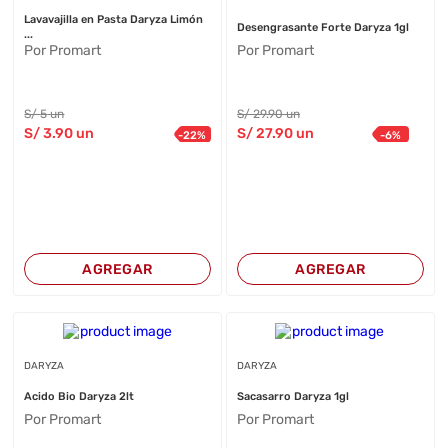
Lavavajilla en Pasta Daryza Limón
Desengrasante Forte Daryza 1gl
...
Por Promart
Por Promart
S/
5
un
S/
29
.90
un
S/
3
.90
un
S/
27
.90
un
-
22
%
-
6
%
AGREGAR
AGREGAR
DARYZA
DARYZA
Acido Bio Daryza 2lt
Sacasarro Daryza 1gl
Por Promart
Por Promart