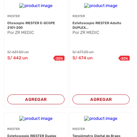
RIESTER
RIESTER
Otoscopio RIESTER E-SCOPE
Estetoscopio RIESTER Adulto
2101-200
DUPLEX...
Por ZR MEDIC
Por ZR MEDIC
S/
631
.50
un
S/
677
.20
un
S/
442
un
S/
474
un
-
30
%
-
30
%
AGREGAR
AGREGAR
RIESTER
RIESTER
Estetoscopio RIESTER Duplex
Tensiómetro Digital de Brazo