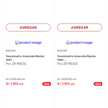
AGREGAR
AGREGAR
RIESTER
RIESTER
Tensiómetro Aneroide Riester
Tensiómetro Aneroide Riester
1441 ...
1440 ...
Por ZR MEDIC
Por ZR MEDIC
S/
1,575
.80
un
S/
1,575
.80
un
S/
1,103
un
S/
1,103
un
-
30
%
-
30
%