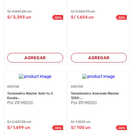
S/
4,847
.20
un
S/
2,362
.90
un
S/
3,393
un
S/
1,654
un
-
30
%
-
30
%
AGREGAR
AGREGAR
RIESTER
RIESTER
Tonómetro Riester Schi-tz C
Tensiómetro Aneroide Riester
Escala...
1250-...
Por ZR MEDIC
Por ZR MEDIC
S/
2,427
.20
un
S/
1,000
un
S/
1,699
un
S/
700
un
-
30
%
-
30
%