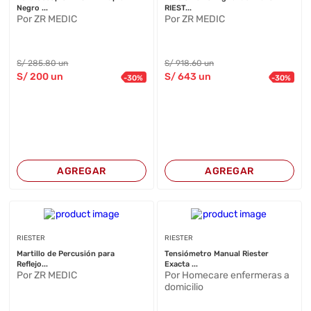
Negro ...
RIEST...
Por ZR MEDIC
Por ZR MEDIC
S/
285
.80
un
S/
918
.60
un
S/
200
un
S/
643
un
-
30
%
-
30
%
AGREGAR
AGREGAR
RIESTER
RIESTER
Martillo de Percusión para
Tensiómetro Manual Riester
Reflejo...
Exacta ...
Por ZR MEDIC
Por Homecare enfermeras a
domicilio