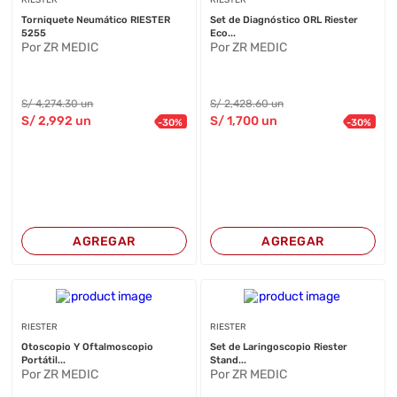
RIESTER
RIESTER
Torniquete Neumático RIESTER
Set de Diagnóstico ORL Riester
5255
Eco...
Por ZR MEDIC
Por ZR MEDIC
S/
4,274
.30
un
S/
2,428
.60
un
S/
2,992
un
S/
1,700
un
-
30
%
-
30
%
AGREGAR
AGREGAR
RIESTER
RIESTER
Otoscopio Y Oftalmoscopio
Set de Laringoscopio Riester
Portátil...
Stand...
Por ZR MEDIC
Por ZR MEDIC