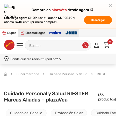
Compra en
Compra en
plazaVea
plazaVea
desde agora 🛒
desde agora 🛒
Descarga
Descarga
agora SHOP
agora SHOP
, usa tu cupón
, usa tu cupón
SUPER40
SUPER40
y
y
Descargar
Descargar
ahorra
ahorra
S/40
S/40
en tu primera compra✨
en tu primera compra✨
Super
ElectroHogar
0
Donde quieres recibir tu pedido?
Supermercado
Cuidado Personal y Salud
RIESTER
Cuidado Personal y Salud RIESTER
(
36
Marcas Aliadas – plazaVea
productos)
Cuidado del Cabello
Protección Solar
Cuidado Fac