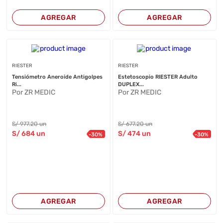
AGREGAR
AGREGAR
RIESTER
RIESTER
Tensiómetro Aneroide Antigolpes
Estetoscopio RIESTER Adulto
Ri...
DUPLEX...
Por ZR MEDIC
Por ZR MEDIC
S/
977
.20
un
S/
677
.20
un
S/
684
un
S/
474
un
-
30
%
-
30
%
AGREGAR
AGREGAR