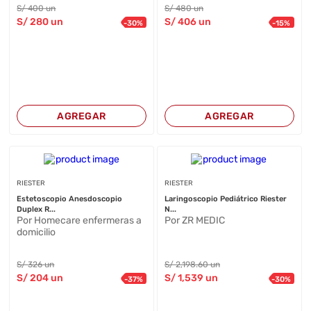
S/
400
un
S/
480
un
S/
280
un
S/
406
un
-
30
%
-
15
%
AGREGAR
AGREGAR
RIESTER
RIESTER
Estetoscopio Anesdoscopio
Laringoscopio Pediátrico Riester
Duplex R...
N...
Por Homecare enfermeras a
Por ZR MEDIC
domicilio
S/
326
un
S/
2,198
.60
un
S/
204
un
S/
1,539
un
-
37
%
-
30
%