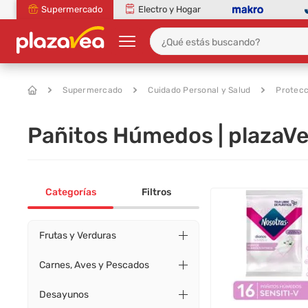
Supermercado
Electro y Hogar
Supermercado
Cuidado Personal y Salud
Protec
Pañitos Húmedos | plazaV
Categorías
Filtros
Frutas y Verduras
Carnes, Aves y Pescados
Desayunos