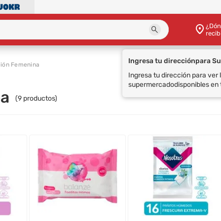
¿Dón
recib
ción Femenina
ea
(
9
productos)