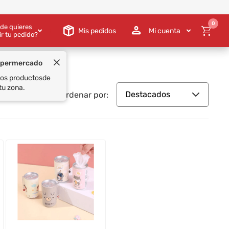
0
de quieres
Mis pedidos
Mi cuenta
ir tu pedido?
Destacados
Ordenar por: