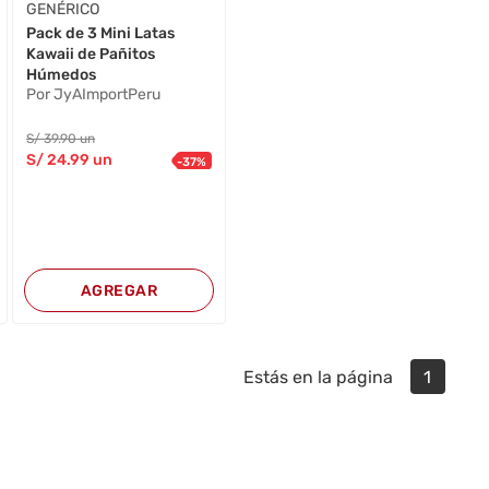
GENÉRICO
Pack de 3 Mini Latas
Kawaii de Pañitos
Húmedos
Por JyAImportPeru
S/
39
.90
un
S/
24
.99
un
-
37
%
AGREGAR
Estás en la página
1