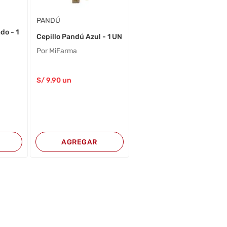
PANDÚ
do - 1
Cepillo Pandú Azul - 1 UN
Por MiFarma
S/
9
.90
un
AGREGAR