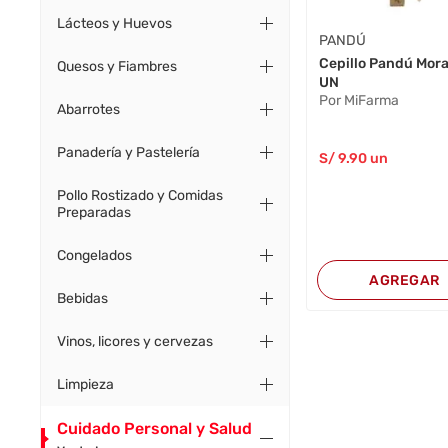
Lácteos y Huevos
PANDÚ
Cepillo Pandú Mora
Quesos y Fiambres
UN
Por MiFarma
Abarrotes
Panadería y Pastelería
S/
9
.90
un
Pollo Rostizado y Comidas
Preparadas
Congelados
AGREGAR
Bebidas
Vinos, licores y cervezas
Limpieza
Cuidado Personal y Salud