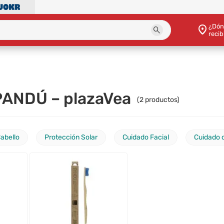
¿Dón
recib
 PANDÚ – plazaVea
(
2
productos)
Cabello
Protección Solar
Cuidado Facial
Cuidado d