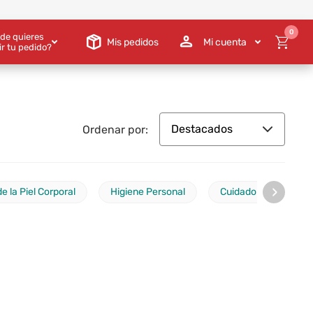
0
de quieres
Mis pedidos
Mi cuenta
ir tu pedido?
Destacados
Ordenar por:
›
e la Piel Corporal
Higiene Personal
Cuidado Bucal