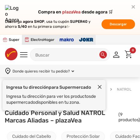
Compra en
Compra en
plazaVea
plazaVea
desde agora 🛒
desde agora 🛒
Descarga
Descarga
agora SHOP
agora SHOP
, usa tu cupón
, usa tu cupón
SUPER40
SUPER40
y
y
Descargar
Descargar
ahorra
ahorra
S/40
S/40
en tu primera compra✨
en tu primera compra✨
Super
ElectroHogar
0
Donde quieres recibir tu pedido?
Ingresa tu dirección
para Supermercado
Supermercado
Cuidado Personal y Salud
NATROL
Ingresa tu dirección para ver los productos
de
supermercado
disponibles en tu zona.
Cuidado Personal y Salud NATROL
(
9
Marcas Aliadas – plazaVea
productos)
Cuidado del Cabello
Protección Solar
Cuidado Fac