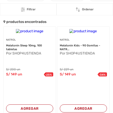
Filtrar
Ordenar
9
productos encontrados
NATROL
NATROL
Melatonin Sleep 10mg, 100
Melatonin Kids - 90 Gomitas -
tabletas
NATR...
Por SHOP4USTIENDA
Por SHOP4USTIENDA
S/
200
un
S/
229
un
S/
149
un
S/
149
un
-
25
%
-
34
%
AGREGAR
AGREGAR